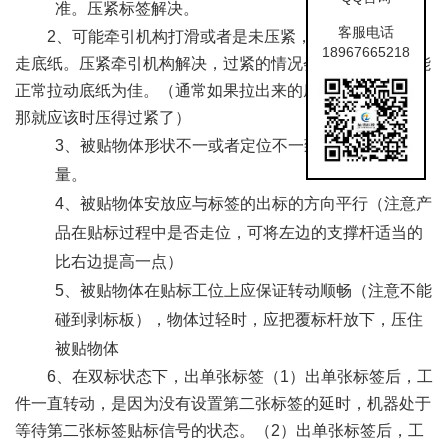
准。压紧标签解决。
客服电话
2、可能牵引机构打滑或者是未压紧，造成不能顺利带
18967665218
走底纸。压紧牵引机构解决，过紧的情况会拉歪标签，以能
正常拉动底纸为佳。（通常如果拉出来的底纸时皱的时候，
那就应该时压得过紧了）
3、被贴物体形状不一或者定位不一致。控制产品质
量。
4、被贴物体安放应与标签的出标的方向平行（注意产
品在贴标过程中是否走位，可将左边的支撑杆适当的
比右边提高一点）
5、被贴物体在贴标工位上应保证转动顺畅（注意不能
碰到剥标板），物体过轻时，应把覆标杆放下，压住
被贴物体
6、在双标状态下，出单张标签（1）出单张标签后，工
件一直转动，是因为没有设置第二张标签的延时，机器处于
等待第二张标签贴标信号的状态。（2）出单张标签后，工